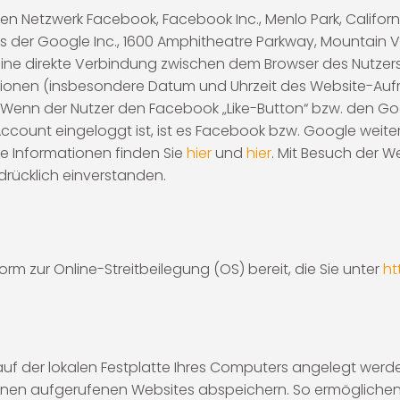
n Netzwerk Facebook, Facebook Inc., Menlo Park, California
 der Google Inc., 1600 Amphitheatre Parkway, Mountain Vi
ht eine direkte Verbindung zwischen dem Browser des Nut
tionen (insbesondere Datum und Uhrzeit des Website-Au
 Wenn der Nutzer den Facebook „Like-Button“ bzw. den Goo
ount eingeloggt ist, ist es Facebook bzw. Google weite
e Informationen finden Sie
hier
und
hier
. Mit Besuch der We
rücklich einverstanden.
orm zur Online-Streitbeilegung (OS) bereit, die Sie unter
ht
 auf der lokalen Festplatte Ihres Computers angelegt werd
Ihnen aufgerufenen Websites abspeichern. So ermöglichen