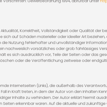
 Vorschriften: Gewerbeordnung 1994, abrufbar unter
htt
ktualität, Korrektheit, Vollständigkeit oder Qualität der b
sich auf Schäden materieller oder ideeller Art beziehen,
die Nutzung fehlerhafter und unvollständiger Information
in nachweislich vorsätzliches oder grob fahrlässiges Vers
ehält es sich ausdrücklich vor, Teile der Seiten oder das
öschen oder die Veröffentlichung zeitweise oder endgültig
remde Internetseiten (Links), die außerhalb des Verantwor
Fall in Kraft treten, in dem der Autor von den Inhalten Ke
riger Inhalte zu verhindern. Der Autor erklärt hiermit ausd
en Seiten erkennbar waren. Auf die aktuelle und zukünftige 