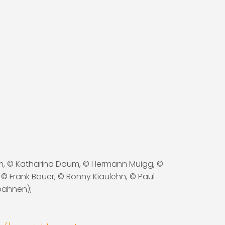
com, © Katharina Daum, © Hermann Muigg, ©
n, © Frank Bauer, © Ronny Kiaulehn, © Paul
bahnen);