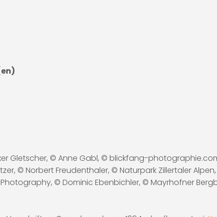
(en)
tuxer Gletscher, © Anne Gabl, © blickfang-photographie.
itzer, © Norbert Freudenthaler, © Naturpark Zillertaler Alpe
 Photography, © Dominic Ebenbichler, © Mayrhofner Berg