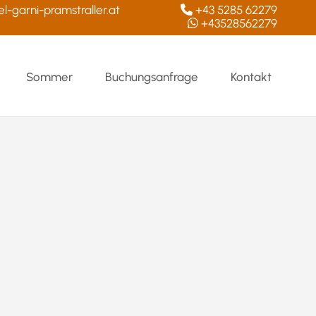
l-garni-pramstraller.at
+43 5285 62279

+43528562279

Sommer
Buchungsanfrage
Kontakt